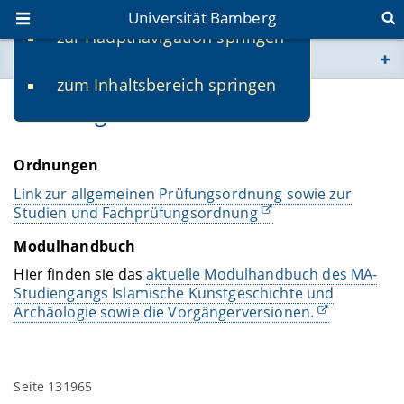
Universität Bamberg
zur Hauptnavigation springen
Sie befinden sich hier:
zum Inhaltsbereich springen
www.uni-bamberg.de
Ordnungen und Dokumente
univis.uni-bamberg.de
Ordnungen
fis.uni-bamberg.de
Link zur allgemeinen Prüfungsordnung sowie zur
Studien und Fachprüfungsordnung
Modulhandbuch
Hier finden sie das
aktuelle Modulhandbuch des MA-
Studiengangs Islamische Kunstgeschichte und
Archäologie sowie die Vorgängerversionen.
Seite 131965