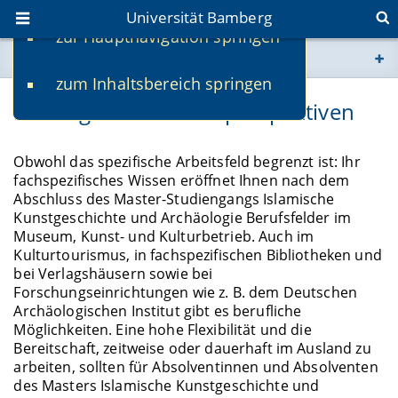
Universität Bamberg
zur Hauptnavigation springen
Sie befinden sich hier:
zum Inhaltsbereich springen
www.uni-bamberg.de
Bildungs- und Berufsperspektiven
univis.uni-bamberg.de
Obwohl das spezifische Arbeitsfeld begrenzt ist: Ihr
fachspezifisches Wissen eröffnet Ihnen nach dem
fis.uni-bamberg.de
Abschluss des Master-Studiengangs Islamische
Kunstgeschichte und Archäologie Berufsfelder im
Museum, Kunst- und Kulturbetrieb. Auch im
Kulturtourismus, in fachspezifischen Bibliotheken und
bei Verlagshäusern sowie bei
Forschungseinrichtungen wie z. B. dem Deutschen
Archäologischen Institut gibt es berufliche
Möglichkeiten. Eine hohe Flexibilität und die
Bereitschaft, zeitweise oder dauerhaft im Ausland zu
arbeiten, sollten für Absolventinnen und Absolventen
des Masters Islamische Kunstgeschichte und