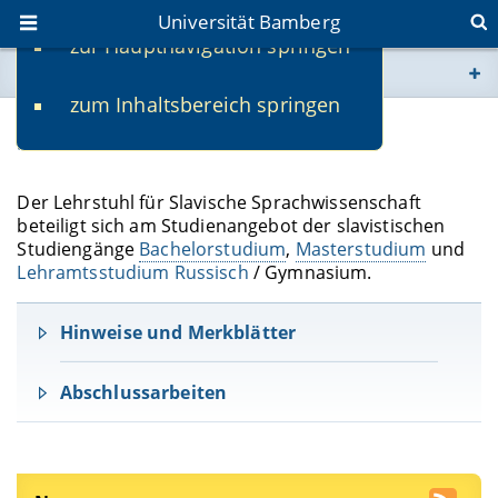
Universität Bamberg
zur Hauptnavigation springen
Sie befinden sich hier:
zum Inhaltsbereich springen
www.uni-bamberg.de
Studium
univis.uni-bamberg.de
Der Lehrstuhl für Slavische Sprachwissenschaft
beteiligt sich am Studienangebot der slavistischen
fis.uni-bamberg.de
Studiengänge
Bachelorstudium
,
Masterstudium
und
Lehramtsstudium Russisch
/ Gymnasium.
Hinweise und Merkblätter
Abschlussarbeiten