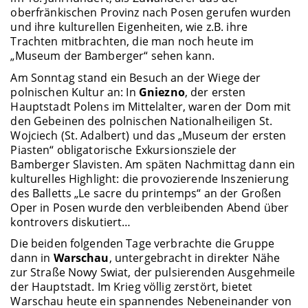
oberfränkischen Provinz nach Posen gerufen wurden
und ihre kulturellen Eigenheiten, wie z.B. ihre
Trachten mitbrachten, die man noch heute im
„Museum der Bamberger“ sehen kann.
Am Sonntag stand ein Besuch an der Wiege der
polnischen Kultur an: In
Gniezno
, der ersten
Hauptstadt Polens im Mittelalter, waren der Dom mit
den Gebeinen des polnischen Nationalheiligen St.
Wojciech (St. Adalbert) und das „Museum der ersten
Piasten“ obligatorische Exkursionsziele der
Bamberger Slavisten. Am späten Nachmittag dann ein
kulturelles Highlight: die provozierende Inszenierung
des Balletts „Le sacre du printemps“ an der Großen
Oper in Posen wurde den verbleibenden Abend über
kontrovers diskutiert…
Die beiden folgenden Tage verbrachte die Gruppe
dann in
Warschau
, untergebracht in direkter Nähe
zur Straße Nowy Swiat, der pulsierenden Ausgehmeile
der Hauptstadt. Im Krieg völlig zerstört, bietet
Warschau heute ein spannendes Nebeneinander von