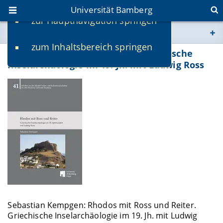
Universität Bamberg
zur Hauptnavigation springen
Sie befinden sich hier:
zum Inhaltsbereich springen
www.uni-bamberg.de
Rhodos mit Ross und Reiter. Griechische
Inselarchäologie im 19. Jh. mit Ludwig Ross
univis.uni-bamberg.de
fis.uni-bamberg.de
Sebastian Kempgen: Rhodos mit Ross und Reiter.
Griechische Inselarchäologie im 19. Jh. mit Ludwig