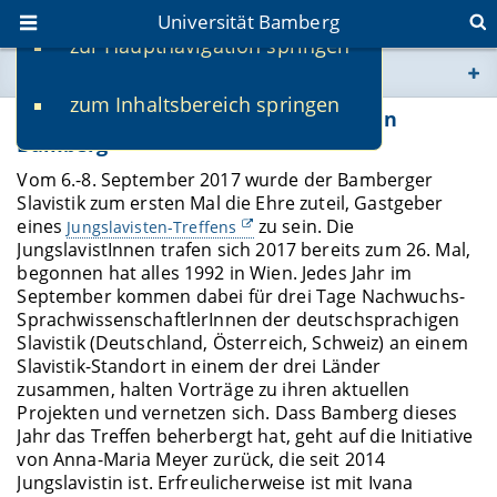
Universität Bamberg
zur Hauptnavigation springen
Sie befinden sich hier:
zum Inhaltsbereich springen
www.uni-bamberg.de
Slavistischer Nachwuchs trifft sich in
Bamberg
univis.uni-bamberg.de
Vom 6.-8. September 2017 wurde der Bamberger
Slavistik zum ersten Mal die Ehre zuteil, Gastgeber
eines
zu sein. Die
Jungslavisten-Treffens
fis.uni-bamberg.de
JungslavistInnen trafen sich 2017 bereits zum 26. Mal,
begonnen hat alles 1992 in Wien. Jedes Jahr im
September kommen dabei für drei Tage Nachwuchs-
SprachwissenschaftlerInnen der deutschsprachigen
Slavistik (Deutschland, Österreich, Schweiz) an einem
Slavistik-Standort in einem der drei Länder
zusammen, halten Vorträge zu ihren aktuellen
Projekten und vernetzen sich. Dass Bamberg dieses
Jahr das Treffen beherbergt hat, geht auf die Initiative
von Anna-Maria Meyer zurück, die seit 2014
Jungslavistin ist. Erfreulicherweise ist mit Ivana