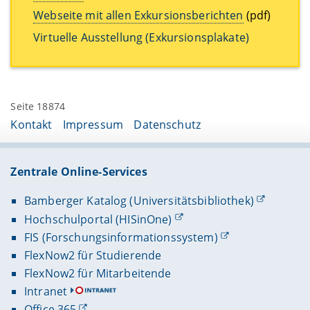
Webseite mit allen Exkursionsberichten
(pdf)
Virtuelle Ausstellung (Exkursionsplakate)
Seite 18874
Kontakt
Impressum
Datenschutz
Zentrale Online-Services
Bamberger Katalog (Universitätsbibliothek)
Hochschulportal (HISinOne)
FIS (Forschungsinformationssystem)
FlexNow2 für Studierende
FlexNow2 für Mitarbeitende
Intranet
Office 365