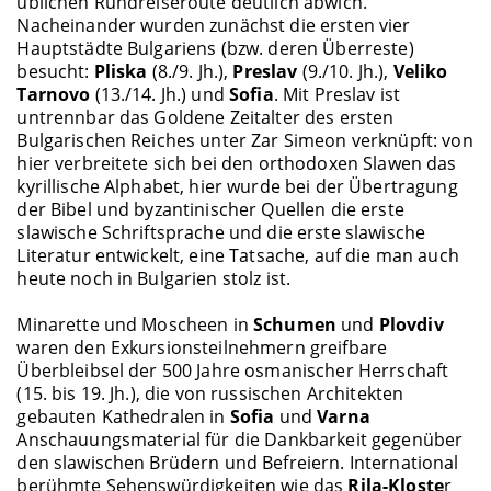
üblichen Rundreiseroute deutlich abwich.
Nacheinander wurden zunächst die ersten vier
Hauptstädte Bulgariens (bzw. deren Überreste)
besucht:
Pliska
(8./9. Jh.),
Preslav
(9./10. Jh.),
Veliko
Tarnovo
(13./14. Jh.) und
Sofia
. Mit Preslav ist
untrennbar das Goldene Zeitalter des ersten
Bulgarischen Reiches unter Zar Simeon verknüpft: von
hier verbreitete sich bei den orthodoxen Slawen das
kyrillische Alphabet, hier wurde bei der Übertragung
der Bibel und byzantinischer Quellen die erste
slawische Schriftsprache und die erste slawische
Literatur entwickelt, eine Tatsache, auf die man auch
heute noch in Bulgarien stolz ist.
Minarette und Moscheen in
Schumen
und
Plovdiv
waren den Exkursionsteilnehmern greifbare
Überbleibsel der 500 Jahre osmanischer Herrschaft
(15. bis 19. Jh.), die von russischen Architekten
gebauten Kathedralen in
Sofia
und
Varna
Anschauungsmaterial für die Dankbarkeit gegenüber
den slawischen Brüdern und Befreiern. International
berühmte Sehenswürdigkeiten wie das
Rila-Kloste
r