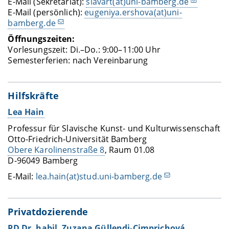
E-Mail (Sekretariat):
slavart(at)uni-bamberg.de
E-Mail (persönlich):
eugeniya.ershova(at)uni-
bamberg.de
Öffnungszeiten:
Vorlesungszeit: Di.–Do.: 9:00–11:00 Uhr
Semesterferien: nach Vereinbarung
Hilfskräfte
Lea Hain
Professur für Slavische Kunst- und Kulturwissenschaft
Otto-Friedrich-Universität Bamberg
Obere Karolinenstraße 8
, Raum 01.08
D-96049 Bamberg
E-Mail:
lea.hain(at)stud.uni-bamberg.de
Privatdozierende
PD Dr. habil. Zuzana Güllendi-Cimprichová