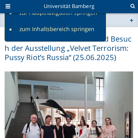
Universität Bamberg
zur Hauptnavigation springen
Sie befinden sich hier:
zum Inhaltsbereich springen
www.uni-bamberg.de
Exkursion nach München und Besuc
h der Ausstellung „Velvet Terrorism:
univis.uni-bamberg.de
Pussy Riot’s Russia“ (25.06.2025)
fis.uni-bamberg.de