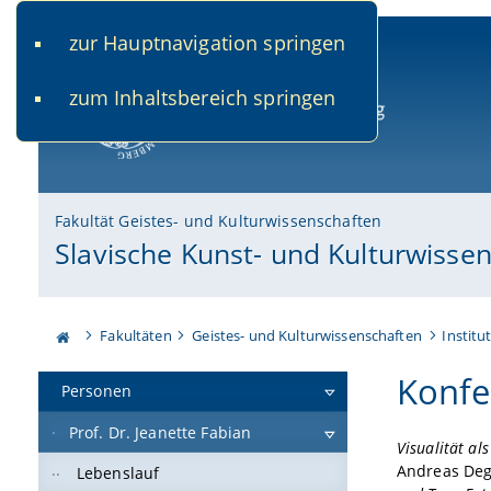
zur Hauptnavigation springen
www.uni-bamberg.de
univis.uni-bamberg.de
fis.u
zum Inhaltsbereich springen
Universität Bamberg
Fakultät Geistes- und Kulturwissenschaften
Slavische Kunst- und Kulturwissen
Fakultäten
Geistes- und Kulturwissenschaften
Institu
Konfe
Personen
Prof. Dr. Jeanette Fabian
Visualität al
Andreas Dege
Lebenslauf