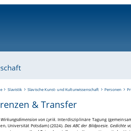
ni-bamberg.de
schaft
te
Slavistik
Slavische Kunst- und Kulturwissenschaft
Personen
Pr
renzen & Transfer
s Wirkungsdimension von Lyrik
. Interdisziplinäre Tagung (gemeinsam 
n, Universität Potsdam) (2024).
Das ABC der Bildpoesie. Gedichte vo