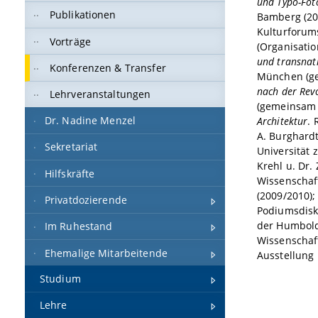
und Typo-Fot
Publikationen
Bamberg (20
Kulturforums
Vorträge
(Organisatio
und transnat
Konferenzen & Transfer
München (ge
nach der Rev
Lehrveranstaltungen
(gemeinsam m
Dr. Nadine Menzel
Architektur
. 
A. Burghardt
Sekretariat
Universität 
Krehl u. Dr. 
Hilfskräfte
Wissenschaft
(2009/2010)
Privatdozierende
Podiumsdisk
der Humboldt
Im Ruhestand
Wissenschaf
Ehemalige Mitarbeitende
Ausstellung 
Studium
Lehre