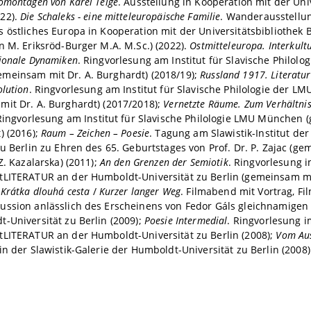
omontagen von Karel Teige
. Ausstellung in Kooperation mit der Uni
22).
Die Schaleks - eine mitteleuropäische Familie
. Wanderausstellu
 östliches Europa in Kooperation mit der Universitätsbibliothek
n M. Eriksröd-Burger M.A. M.Sc.) (2022).
Ostmitteleuropa. Interkult
ionale Dynamiken
. Ringvorlesung am Institut für Slavische Philolo
meinsam mit Dr. A. Burghardt) (2018/19);
Russland 1917. Literatu
olution
. Ringvorlesung am Institut für Slavische Philologie der 
it Dr. A. Burghardt) (2017/2018);
Vernetzte Räume. Zum Verhältnis
Ringvorlesung am Institut für Slavische Philologie LMU München 
) (2016);
Raum – Zeichen – Poesie
. Tagung am Slawistik-Institut de
zu Berlin zu Ehren des 65. Geburtstages von Prof. Dr. P. Zajac (ge
Z. Kazalarska) (2011);
An den Grenzen der Semiotik
. Ringvorlesung
LITERATUR an der Humboldt-Universität zu Berlin (gemeinsam mit 
;
Krátka dlouhá cesta
/
Kurzer langer Weg
. Filmabend mit Vortrag, F
ussion anlässlich des Erscheinens von Fedor Gáls gleichnamigen 
-Universität zu Berlin (2009);
Poesie Intermedial
. Ringvorlesung 
tLITERATUR an der Humboldt-Universität zu Berlin (2008);
Vom Aus
in der Slawistik-Galerie der Humboldt-Universität zu Berlin (2008)