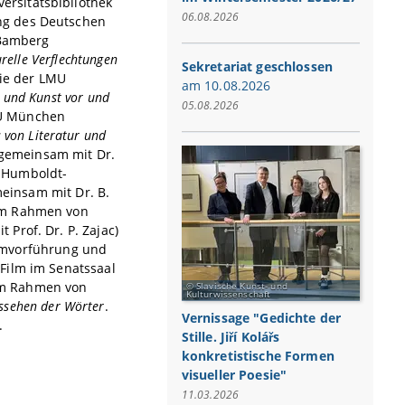
versitätsbibliothek
06.08.2026
ng des Deutschen
 Bamberg
urelle Verflechtungen
Sekretariat geschlossen
gie der LMU
am 10.08.2026
r und Kunst vor und
05.08.2026
LMU München
 von Literatur und
(gemeinsam mit Dr.
r Humboldt-
meinsam mit Dr. B.
 im Rahmen von
Prof. Dr. P. Zajac)
ilmvorführung und
Film im Senatssaal
im Rahmen von
Slavische Kunst- und
Kulturwissenschaft
sehen der Wörter
.
Vernissage "Gedichte der
.
Stille. Jiří Kolářs
konkretistische Formen
visueller Poesie"
11.03.2026