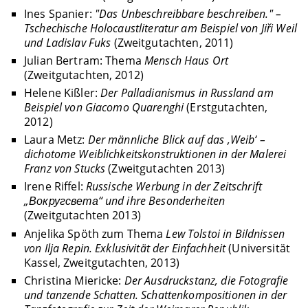
Ines Spanier:
"Das Unbeschreibbare beschreiben." –
Tschechische Holocaustliteratur am Beispiel von Jiři Weil
und Ladislav Fuks
(Zweitgutachten, 2011)
Julian Bertram: Thema
Mensch Haus Ort
(Zweitgutachten, 2012)
Helene Kißler:
Der Palladianismus in Russland am
Beispiel von Giacomo Quarenghi
(Erstgutachten,
2012)
Laura Metz:
Der männliche Blick auf das ‚Weib‘ –
dichotome Weiblichkeitskonstruktionen in der Malerei
Franz von Stucks
(Zweitgutachten 2013)
Irene Riffel:
Russische Werbung in der Zeitschrift
„
Вокруг
света
“ und ihre Besonderheiten
(Zweitgutachten 2013)
Anjelika Spöth zum Thema
Lew Tolstoi in Bildnissen
von Ilja Repin. Exklusivität der Einfachheit
(Universität
Kassel, Zweitgutachten, 2013)
Christina Miericke:
Der Ausdruckstanz, die Fotografie
und tanzende Schatten. Schattenkompositionen in der