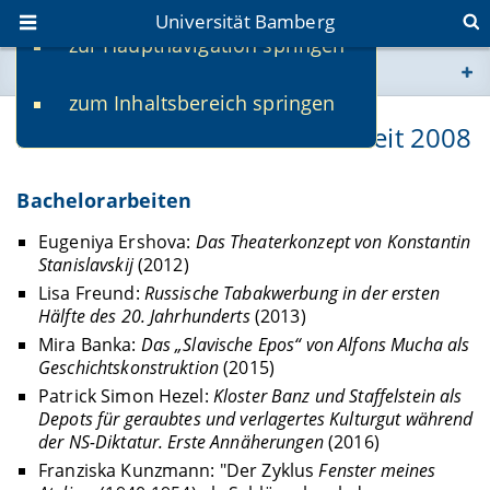
Universität Bamberg
zur Hauptnavigation springen
Sie befinden sich hier:
zum Inhaltsbereich springen
www.uni-bamberg.de
Betreute Abschlussarbeiten seit 2008
univis.uni-bamberg.de
Bachelorarbeiten
fis.uni-bamberg.de
Eugeniya Ershova:
Das Theaterkonzept von Konstantin
Stanislavskij
(2012)
Lisa Freund:
Russische Tabakwerbung in der ersten
Hälfte des 20. Jahrhunderts
(2013)
Mira Banka:
Das „Slavische Epos“ von Alfons Mucha als
Geschichtskonstruktion
(2015)
Patrick Simon Hezel:
Kloster Banz und Staffelstein als
Depots für geraubtes und verlagertes Kulturgut während
der NS-Diktatur. Erste Annäherungen
(2016)
Franziska Kunzmann: "Der Zyklus
Fenster meines