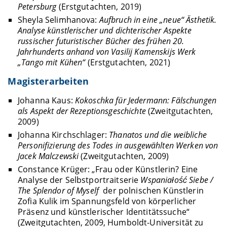
Petersburg
(Erstgutachten, 2019)
Sheyla Selimhanova:
Aufbruch in eine „neue“ Ästhetik.
Analyse künstlerischer und dichterischer Aspekte
russischer futuristischer Bücher des frühen 20.
Jahrhunderts anhand von Vasilij Kamenskijs Werk
„Tango mit Kühen“
(Erstgutachten, 2021)
Magisterarbeiten
Johanna Kaus:
Kokoschka für Jedermann: Fälschungen
als Aspekt der Rezeptionsgeschichte
(Zweitgutachten,
2009)
Johanna Kirchschlager:
Thanatos und die weibliche
Personifizierung des Todes in ausgewählten Werken von
Jacek Malczewski
(Zweitgutachten, 2009)
Constance Krüger: „Frau oder Künstlerin? Eine
Analyse der Selbstportraitserie
Wspaniałość Siebe /
The Splendor of Myself
der polnischen Künstlerin
Zofia Kulik im Spannungsfeld von körperlicher
Präsenz und künstlerischer Identitätssuche“
(Zweitgutachten, 2009, Humboldt-Universität zu