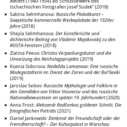
Ateliers
(1940-1954) als Schlüsselwerk des
tschechischen Fotografen Josef Sudek" (2018)
Sabina Selimhanova:
Russische Plakatkunst –
Sowjetische kommerzielle Werbeplakate der 1920er
Jahre
(2018)
Sheyla Selimhanova:
Der künstlerische und
dichterische Beitrag von Vladimir Majakovskij zu den
ROSTA-Fenstern
(2018)
Zlatina Peeva:
Christos Verpackungskunst und die
Umsetzung des Reichstagsprojekts
(2019)
Ksenia Sidorova:
Nadežda Lamanova: Eine russische
Modegestalterin im Dienst der Zaren und der Bol'ševiki
(2019)
Jaroslav Sebov:
Russische Mythologie und Folklore in
den Gemälden von Viktor Vasnecov und das russische
Nationalbewusstsein im späten 19. Jahrhundert
(2020)
Anna Frost:
Aleksandr Rodčenkos goldener Schnitt. Die
fotografischen Porträts
(2021)
Daniel Jankowski:
Denkmal der Freundschaft oder der
Fremdherrschaft? – Der Kulturpalast in Warschau