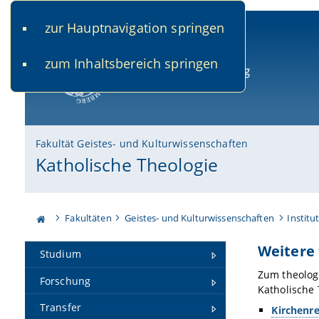
zur Hauptnavigation springen
www.uni-bamberg.de
univis.uni-bamberg.de
fis.u
zum Inhaltsbereich springen
Universität Bamberg
Fakultät Geistes- und Kulturwissenschaften
Katholische Theologie
Fakultäten
Geistes- und Kulturwissenschaften
Institu
Weitere 
Studium
Zum theolog
Forschung
Katholische 
Transfer
Kirchenr