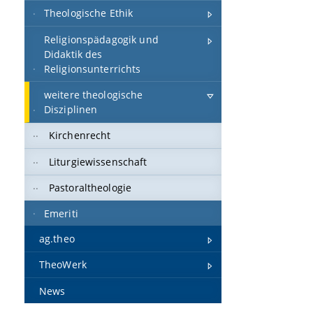
Theologische Ethik
Religionspädagogik und
Didaktik des
Religionsunterrichts
weitere theologische
Disziplinen
Kirchenrecht
Liturgiewissenschaft
Pastoraltheologie
Emeriti
ag.theo
TheoWerk
News