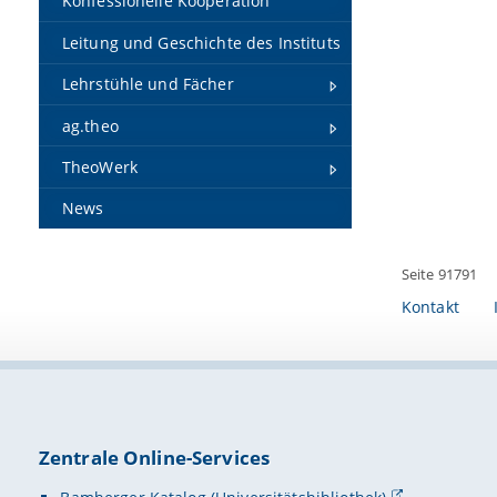
Konfessionelle Kooperation
Leitung und Geschichte des Instituts
Lehrstühle und Fächer
ag.theo
TheoWerk
News
Seite 91791
Kontakt
Zentrale Online-Services