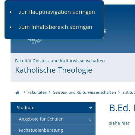
zur Hauptnavigation springen
www.uni-bamberg.de
univis.uni-bamberg.de
fis.u
zum Inhaltsbereich springen
Universität Bamberg
Fakultät Geistes- und Kulturwissenschaften
Katholische Theologie
Fakultäten
Geistes- und Kulturwissenschaften
Institu
B.Ed. 
Studium
Angebote für Schulen
siehe hier
Fachstudienberatung