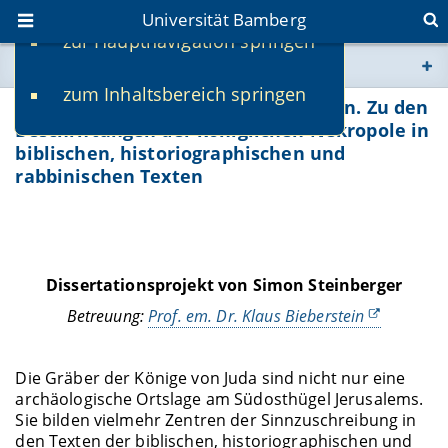
Universität Bamberg
zur Hauptnavigation springen
Sie befinden sich hier:
zum Inhaltsbereich springen
www.uni-bamberg.de
Die Gräber der Könige von Juda lesen. Zu den
Beschriftungen der königlichen Nekropole in
biblischen, historiographischen und
univis.uni-bamberg.de
rabbinischen Texten
fis.uni-bamberg.de
Dissertationsprojekt von Simon Steinberger
Betreuung:
Prof. em. Dr. Klaus Bieberstein
Die Gräber der Könige von Juda sind nicht nur eine
archäologische Ortslage am Südosthügel Jerusalems.
Sie bilden vielmehr Zentren der Sinnzuschreibung in
den Texten der biblischen, historiographischen und