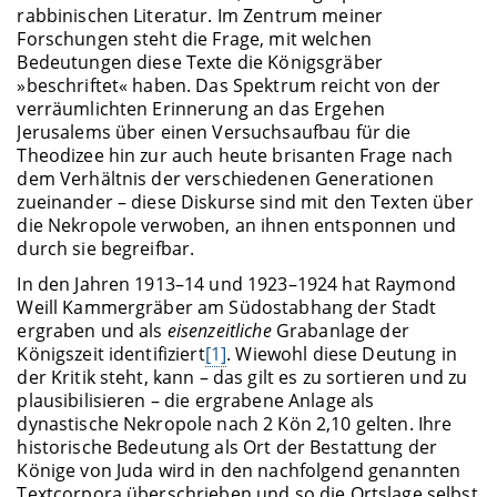
rabbinischen Literatur. Im Zentrum meiner
Forschungen steht die Frage, mit welchen
Bedeutungen diese Texte die Königsgräber
»beschriftet« haben. Das Spektrum reicht von der
verräumlichten Erinnerung an das Ergehen
Jerusalems über einen Versuchsaufbau für die
Theodizee hin zur auch heute brisanten Frage nach
dem Verhältnis der verschiedenen Generationen
zueinander – diese Diskurse sind mit den Texten über
die Nekropole verwoben, an ihnen entsponnen und
durch sie begreifbar.
In den Jahren 1913–14 und 1923–1924 hat Raymond
Weill Kammergräber am Südostabhang der Stadt
ergraben und als
eisenzeitliche
Grabanlage der
Königszeit identifiziert
[1]
. Wiewohl diese Deutung in
der Kritik steht, kann – das gilt es zu sortieren und zu
plausibilisieren – die ergrabene Anlage als
dynastische Nekropole nach 2 Kön 2,10 gelten. Ihre
historische Bedeutung als Ort der Bestattung der
Könige von Juda wird in den nachfolgend genannten
Textcorpora überschrieben und so die Ortslage selbst