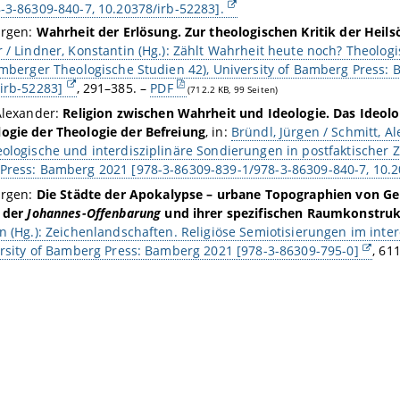
-3-86309-840-7, 10.20378/irb-52283].
ürgen:
Wahrheit der Erlösung. Zur theologischen Kritik der Hei
 / Lindner, Konstantin (Hg.): Zählt Wahrheit heute noch? Theolog
amberger Theologische Studien 42), University of Bamberg Press:
irb-52283]
, 291–385. –
PDF
(712.2 KB, 99 Seiten)
Alexander:
Religion zwischen Wahrheit und Ideologie. Das Ideolo
ogie der Theologie der Befreiung
, in:
Bründl, Jürgen / Schmitt, A
ologische und interdisziplinäre Sondierungen in postfaktischer Z
ress: Bamberg 2021 [978-3-86309-839-1/978-3-86309-840-7, 10.2
ürgen:
Die Städte der Apokalypse – urbane Topographien von Ge
l der
Johannes-Offenbarung
und ihrer spezifischen Raumkonstruk
n (Hg.): Zeichenlandschaften. Religiöse Semiotisierungen im inte
ersity of Bamberg Press: Bamberg 2021 [978-3-86309-795-0]
, 61