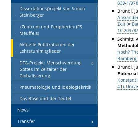
839-1/978
Dissertationsprojekt von Simon
Bründl, J
Steinberger
Alexander
Zeit (= B
»Zentrum und Peripherie« (FS
10.20378/
Meuffels)
Schmitt, 
Aktuelle Publikationen der
Methodol
Lehrstuhlmitglieder
noch? The
Bamberg P
DFG-Projekt: Menschwerdung
Bründl, J
Gottes im Zeitalter der
Potenzia
Globalisierung
Konstanti
41), Univ
Pneumatologie und Ideologiekritik
Das Böse und der Teufel
News
Transfer