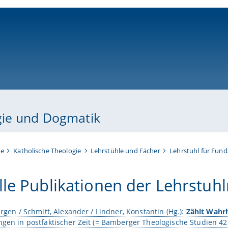
ni-bamberg.de
gie und Dogmatik
te
Katholische Theologie
Lehrstühle und Fächer
Lehrstuhl für Fun
lle Publikationen der Lehrstuhl
ürgen / Schmitt, Alexander / Lindner, Konstantin (Hg.):
Zählt Wahr
gen in postfaktischer Zeit (= Bamberger Theologische Studien 42