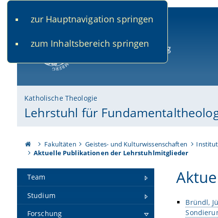
zur Hauptnavigation springen
www.uni-bamberg.de
univis.uni-bamberg.de
fis.u
zum Inhaltsbereich springen
Universität Bamberg
Katholische Theologie
Lehrstuhl für Fundamentaltheolo
Fakultäten
Geistes- und Kulturwissenschaften
Institu
Aktuelle Publikationen der Lehrstuhlmitglieder
Aktue
Team
Studium
Bründl, J
Sondierun
Forschung