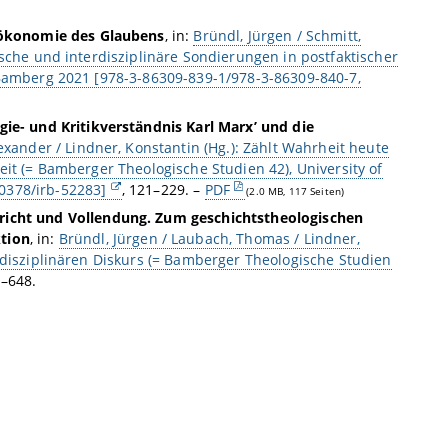
lsökonomie des Glaubens
, in:
Bründl, Jürgen / Schmitt,
ische und interdisziplinäre Sondierungen in postfaktischer
 Bamberg 2021 [978-3-86309-839-1/978-3-86309-840-7,
gie- und Kritikverständnis Karl Marx’ und die
lexander / Lindner, Konstantin (Hg.): Zählt Wahrheit heute
eit (= Bamberger Theologische Studien 42), University of
0378/irb-52283]
, 121–229. –
PDF
(2.0 MB, 117 Seiten)
richt und Vollendung. Zum geschichtstheologischen
tion
, in:
Bründl, Jürgen / Laubach, Thomas / Lindner,
rdisziplinären Diskurs (= Bamberger Theologische Studien
1–648.