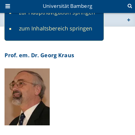
Universität Bamberg
zur Hauptnavigation springen
Sie befinden sich hier:
zum Inhaltsbereich springen
www.uni-bamberg.de
Curriculum Vitae
univis.uni-bamberg.de
Prof. em. Dr. Georg Kraus
fis.uni-bamberg.de