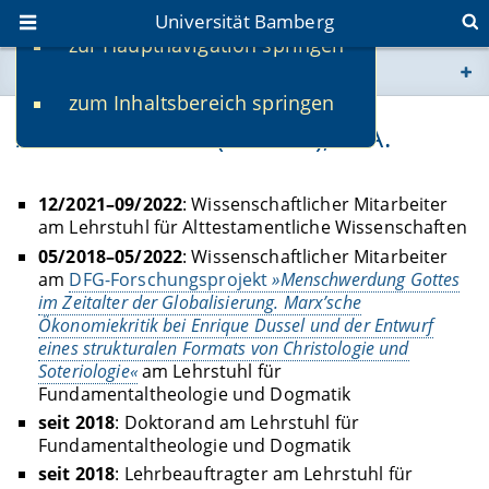
Universität Bamberg
zur Hauptnavigation springen
Sie befinden sich hier:
zum Inhaltsbereich springen
www.uni-bamberg.de
Alexander Stahl (Schmitt), M.A.
univis.uni-bamberg.de
12/2021–09/2022
: Wissenschaftlicher Mitarbeiter
am Lehrstuhl für Alttestamentliche Wissenschaften
fis.uni-bamberg.de
05/2018–05/2022
: Wissenschaftlicher Mitarbeiter
am
DFG-Forschungsprojekt
»Menschwerdung Gottes
im Zeitalter der Globalisierung. Marx’sche
Ökonomiekritik bei Enrique Dussel und der Entwurf
eines strukturalen Formats von Christologie und
Soteriologie«
am Lehrstuhl für
Fundamentaltheologie und Dogmatik
seit 2018
: Doktorand am Lehrstuhl für
Fundamentaltheologie und Dogmatik
seit 2018
: Lehrbeauftragter am Lehrstuhl für