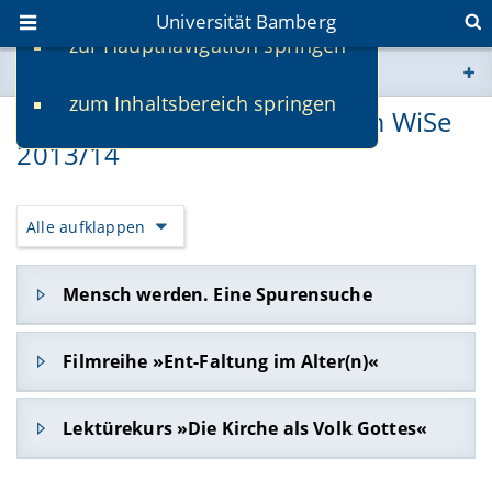
Universität Bamberg
zur Hauptnavigation springen
Sie befinden sich hier:
zum Inhaltsbereich springen
www.uni-bamberg.de
(Transfer-)Veranstaltungen im WiSe
2013/14
univis.uni-bamberg.de
Alle aufklappen
fis.uni-bamberg.de
Mensch werden. Eine Spurensuche
Filmreihe »Ent-Faltung im Alter(n)«
Beginn: Mittwoch, 9. Oktober 2013 (5 Filme),
Lektürekurs »Die Kirche als Volk Gottes«
jeweils 19.00 Uhr
in Zusammenarbeit mit dem Casablanca Kino &
in Zusammenarbeit mit der Katholischen