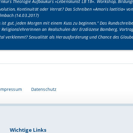
rnkurs Theologie Aufbaukurs »Lebenskunst LB 18«. Workshop, Bildungsh
volution, Kontinuität oder Verrat? Das Schreiben »Amoris laetitia« vo
lmbach (14.03.2017)
s ist gut, jeden Morgen mit einem Kuss zu beginnen.“ Das Rundschreibe
r ReligionslehrerInnen an Realschulen der Erzdiözese Bamberg, Vortr
tal verklemmt? Sexualität als Herausforderung und Chance des Glaub
Impressum
Datenschutz
Wichtige Links