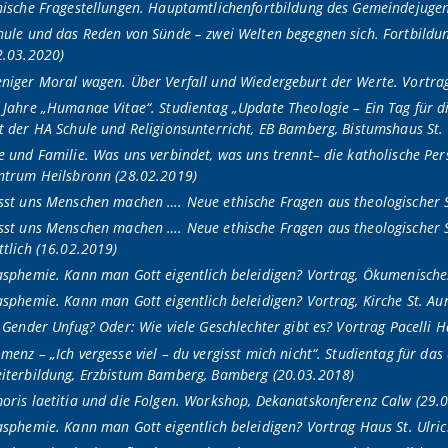
hische Fragestellungen. Hauptamtlichenfortbildung des Gemeindejugen
hule und das Reden von Sünde – zwei Welten begegnen sich. Fortbildun
2.03.2020)
niger Moral wagen. Über Verfall und Wiedergeburt der Werte. Vortrag
 Jahre „Humanae Vitae“. Studientag „Update Theologie – Ein Tag für d
t der HA Schule und Religionsunterricht, EB Bamberg, Bistumshaus St.
e und Familie. Was uns verbindet, was uns trennt– die katholische Pe
ntrum Heilsbronn (28.02.2019)
sst uns Menschen machen …. Neue ethische Fragen aus theologischer Si
sst uns Menschen machen …. Neue ethische Fragen aus theologischer S
ttlich (16.02.2019)
asphemie. Kann man Gott eigentlich beleidigen? Vortrag, Ökumenisch
asphemie. Kann man Gott eigentlich beleidigen? Vortrag, Kirche St. Au
t Gender Unfug? Oder: Wie viele Geschlechter gibt es?
Vortrag Pacelli H
e
menz – „Ich vergesse viel – du vergisst mich nicht“. Studientag für da
iterbildung, Erzbistum Bamberg, Bamberg (20.03.2018)
oris laetitia und die Folgen. Workshop, Dekanatskonferenz Calw (29.
asphemie. Kann man Gott eigentlich beleidigen? Vortrag Haus St. Ulri