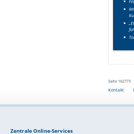
Fe
Re
Ku
„E
fü
To
Seite 162773
Kontakt
Zentrale Online-Services