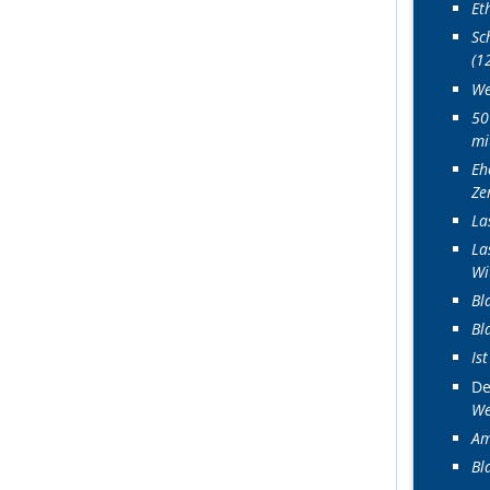
Et
Sc
(1
We
50
mi
Eh
Ze
La
La
Wi
Bl
Bl
Is
D
We
Am
Bl