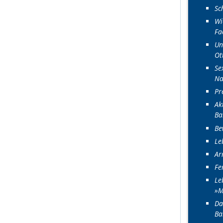
Sc
Wi
Fa
Un
Ot
Se
Na
Pr
Ak
Ba
Be
Le
Ar
Fe
Le
»M
Da
Ba