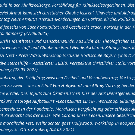
huld in der Klinikseelsorge, Fortbildung für Klinikseelsorger:innen, B
eviel Armut kann sich christlicher Glaube leisten? Hinweise und Anfra
chtag Neue Armut?! (Heraus-)Forderungen an Caritas, Kirche, Politik
d jenseits von Eden? Sexualität und Geschlecht erden, Vortrag in der 
to, Bamberg (27.06.2023)
xuelle Identitäten und Menschenwürde. Aus Sicht der Theologischen Et
turwissenschaft und Glaube im Bund Neudeutschland, Bildungshaus Kl
ezi Next / Prezi Video, Workshop Virtuelle Hochschule Bayern (vhb) (1
tive Sterbehilfe – Assistierter Suizid. Perspektive christlicher Ethik, 
mberg (22.03.2022)
wahrung der Schöpfung zwischen Freiheit und Verantwortung, Vortrag
ben zu zweit – wie im Film? Von Hollywood zum Alltag, Vortrag bei de
me Kirche. Drei Inputs zum Ökumenischen Dies der ACK-Dienstgemein
rnkurs Theologie Aufbaukurs »Lebenskunst LB 18«. Workshop, Bildungsh
bensschutz in der Pandemie. Moralische Verpflichtung oder ethische
it Zuversicht aus der Krise. Wie Corona unser Leben, unsere Gesellsch
s moralische Fest. Weihnachten goes Hollywood. Workshop in Kooper
mberg, St. Otto, Bamberg (04.05.2021)