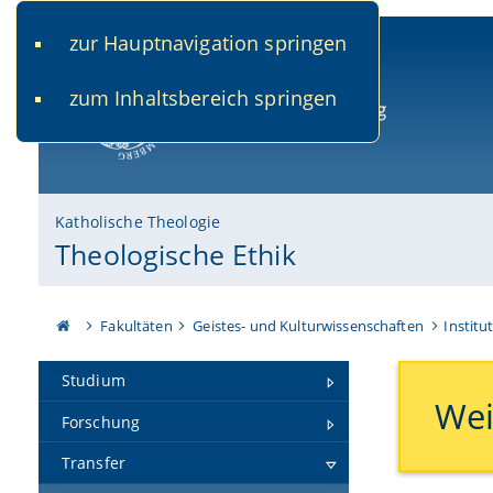
zur Hauptnavigation springen
www.uni-bamberg.de
univis.uni-bamberg.de
fis.u
zum Inhaltsbereich springen
Universität Bamberg
Katholische Theologie
Theologische Ethik
Fakultäten
Geistes- und Kulturwissenschaften
Institu
Studium
Wei
Forschung
Transfer