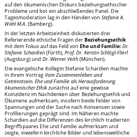
auf den ökumenischen Diskurs beziehungsethischer
Probleme und bot ein abschließendes Panel. Die
Tagesmoderation lag in den Händen von
Stefanie A.
Wahl M.A.
(Bamberg).
In der letzten Arbeitseinheit diskutierten drei
Referierende ethische Fragen der
Beziehungsethik
mit dem Fokus auf das Feld von
Ehe und Familie:
Dr.
Stefanie Schardien
(Fürth),
Prof. Dr. Kerstin Schlögl-Flierl
(Augsburg) und
Dr. Werner Veith
(München).
Die evangelische Kollegin Stefanie Schardien machte
in ihrem Vortrag
Vom Zusammenleben und
Getrenntsein. Ehe und Familie als Herausforderung
ökumenischer Ethik
zunächst auf eine gewisse
Koinzidenz im Nachdenken über Beziehungsethik und
Ökumene aufmerksam, insofern beide Felder von
Spannungen und der Suche nach Konsensen sowie
Profilierungen geprägt sind. Im Näheren machte
Schardien auf die Differenzen des kirchlich tradierten
Begriffspaares Ehe und Familie aufmerksam und
zeigte, inwiefern kirchliche Bilder und lebensweltliche