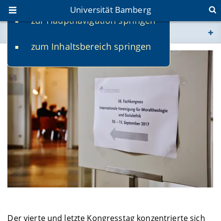
Universität Bamberg
zur Hauptnavigation springen
Sie befinden sich hier:
zum Inhaltsbereich springen
www.uni-bamberg.de
univis.uni-bamberg.de
fis.uni-bamberg.de
Der vierte und letzte Kongresstag konzentrierte sich