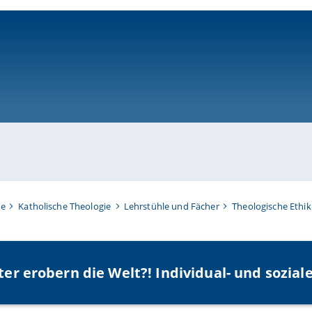
ni-bamberg.de
te
Katholische Theologie
Lehrstühle und Fächer
Theologische Ethik
er erobern die Welt?! Individual- und sozial