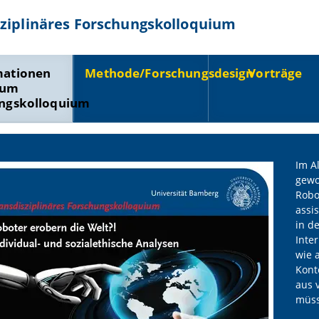
ziplinäres Forschungskolloquium
mationen
Methode/Forschungsdesign
Vorträge
zum
ngskolloquium
Im A
gewo
Robo
assi
in d
Inte
wie 
Kont
aus 
müss