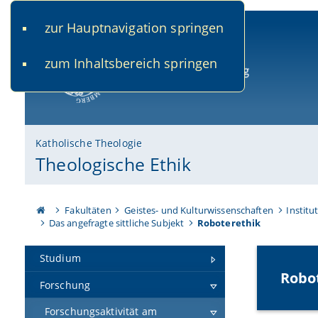
zur Hauptnavigation springen
www.uni-bamberg.de
univis.uni-bamberg.de
fis.u
zum Inhaltsbereich springen
Universität Bamberg
Katholische Theologie
Theologische Ethik
Fakultäten
Geistes- und Kulturwissenschaften
Institu
Das angefragte sittliche Subjekt
Roboterethik
Studium
Robot
Forschung
Forschungsaktivität am