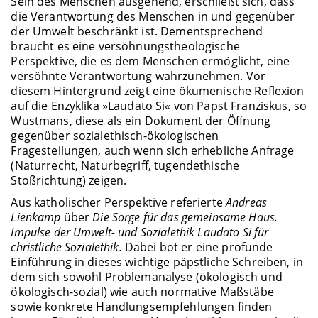
Sein des Menschen ausgehend, erschließt sich, dass
die Verantwortung des Menschen in und gegenüber
der Umwelt beschränkt ist. Dementsprechend
braucht es eine versöhnungstheologische
Perspektive, die es dem Menschen ermöglicht, eine
versöhnte Verantwortung wahrzunehmen. Vor
diesem Hintergrund zeigt eine ökumenische Reflexion
auf die Enzyklika »Laudato Si« von Papst Franziskus, so
Wustmans, diese als ein Dokument der Öffnung
gegenüber sozialethisch-ökologischen
Fragestellungen, auch wenn sich erhebliche Anfrage
(Naturrecht, Naturbegriff, tugendethische
Stoßrichtung) zeigen.
Aus katholischer Perspektive referierte
Andreas
Lienkamp
über
Die Sorge für das gemeinsame Haus.
Impulse der Umwelt- und Sozialethik Laudato Si für
christliche Sozialethik.
Dabei bot er eine profunde
Einführung in dieses wichtige päpstliche Schreiben, in
dem sich sowohl Problemanalyse (ökologisch und
ökologisch-sozial) wie auch normative Maßstäbe
sowie konkrete Handlungsempfehlungen finden