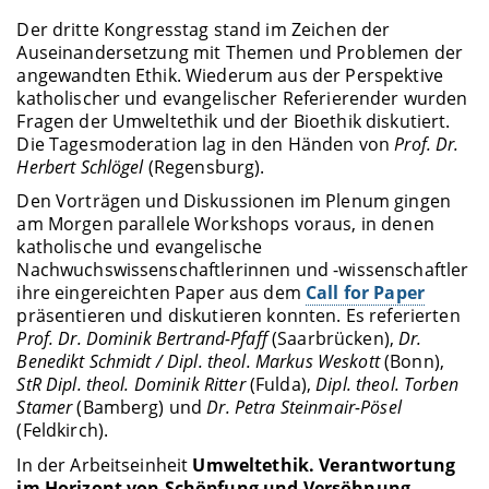
Der dritte Kongresstag stand im Zeichen der
Auseinandersetzung mit Themen und Problemen der
angewandten Ethik. Wiederum aus der Perspektive
katholischer und evangelischer Referierender wurden
Fragen der Umweltethik und der Bioethik diskutiert.
Die Tagesmoderation lag in den Händen von
Prof. Dr.
Herbert Schlögel
(Regensburg).
Den Vorträgen und Diskussionen im Plenum gingen
am Morgen parallele Workshops voraus, in denen
katholische und evangelische
Nachwuchswissenschaftlerinnen und -wissenschaftler
ihre eingereichten Paper aus dem
Call for Paper
präsentieren und diskutieren konnten. Es referierten
P
rof. Dr. Dominik Bertrand-Pfaff
(Saarbrücken),
Dr.
Benedikt Schmidt / Dipl. theol. Markus Weskott
(Bonn),
StR Dipl. theol. Dominik Ritter
(Fulda),
Dipl. theol. Torben
Stamer
(Bamberg) und
Dr. Petra Steinmair-Pösel
(Feldkirch).
In der Arbeitseinheit
Umweltethik. Verantwortung
im Horizont von Schöpfung und Versöhnung