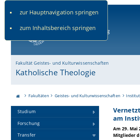
zur Hauptnavigation springen
www.uni-bamberg.de
univis.uni-bamberg.de
fis.u
zum Inhaltsbereich springen
Universität Bamberg
Fakultät Geistes- und Kulturwissenschaften
Katholische Theologie
Fakultäten
Geistes- und Kulturwissenschaften
Institu
Vernetzt
Studium
am Insti
Forschung
Am 29. Mai 
Transfer
Mitglieder 