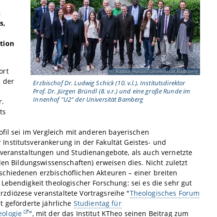
s
s,
tion
ort
Rajbul Hasan/Universität Bamberg
n der
Erzbischof Dr. Ludwig Schick (10. v.l.), Institutsdirektor
Prof. Dr. Jürgen Bründl (8. v.r.) und eine große Runde im
Innenhof "U2" der Universität Bamberg
r.
ts
ofil sei im Vergleich mit anderen bayerischen
Institutsverankerung in der Fakultät Geistes- und
rveranstaltungen und Studienangebote, als auch vernetzte
den Bildungswissenschaften) erweisen dies. Nicht zuletzt
schiedenen erzbischöflichen Akteuren – einer breiten
Lebendigkeit theologischer Forschung: sei es die sehr gut
zdiözese veranstaltete Vortragsreihe "
Theologisches Forum
t geförderte jährliche
Studientag für
ologie
", mit der das Institut KTheo seinen Beitrag zum