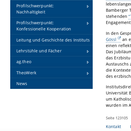
lebenslangen
Profilschwerpunkt:
Bamberger T
Nachhaltigkeit
stehenden
"
Engagement 
Profilschwerpunkt:
Konfessionelle Kooperation
In den Gesp
Gössl
an e
Leitung und Geschichte des Instituts
einen reflek
Lehrstühle und Fächer
Das Jubiläu
das Erzbistu
ag.theo
Austauschs 
die Kontexte
TheoWerk
des erzbisc
News
Institutsdir
Universität
um Katholis
wurden im An
Seite 123105
Kontakt