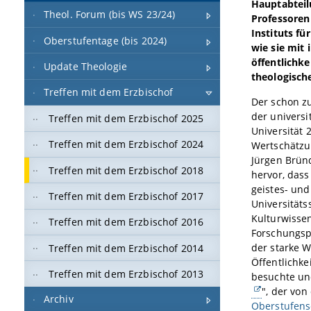
Hauptabteil
Theol. Forum (bis WS 23/24)
Professoren
Instituts f
Oberstufentage (bis 2024)
wie sie mit 
öffentlichk
Update Theologie
theologische
Treffen mit dem Erzbischof
Der schon zu
der universi
Treffen mit dem Erzbischof 2025
Universität 
Treffen mit dem Erzbischof 2024
Wertschätzun
Jürgen Bründ
Treffen mit dem Erzbischof 2018
hervor, dass
geistes- und
Treffen mit dem Erzbischof 2017
Universitäts
Kulturwissen
Treffen mit dem Erzbischof 2016
Forschungspr
der starke W
Treffen mit dem Erzbischof 2014
Öffentlichke
Treffen mit dem Erzbischof 2013
besuchte und
", der von
Archiv
Oberstufens