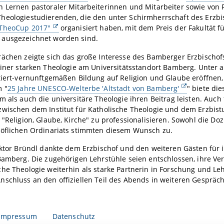
 Lernen pastoraler Mitarbeiterinnen und Mitarbeiter sowie von Rel
heologiestudierenden, die den unter Schirmherrschaft des Erzbi
TheoCup 2017"
organisiert haben, mit dem Preis der Fakultät f
ausgezeichnet worden sind.
rächen zeigte sich das große Interesse des Bamberger Erzbischo
iner starken Theologie am Universitätsstandort Bamberg. Unter a
tiert-vernunftgemäßen Bildung auf Religion und Glaube eröffnen, 
m "
25 Jahre UNESCO-Welterbe 'Altstadt von Bamberg'
" biete di
m als auch die universitäre Theologie ihren Beitrag leisten. Auch
zwischen dem Institut für Katholische Theologie und dem Erzbist
 "Religion, Glaube, Kirche" zu professionalisieren. Sowohl die Do
höflichen Ordinariats stimmten diesem Wunsch zu.
ektor Bründl dankte dem Erzbischof und den weiteren Gästen für ih
 Bamberg. Die zugehörigen Lehrstühle seien entschlossen, ihre 
che Theologie weiterhin als starke Partnerin in Forschung und L
schluss an den offiziellen Teil des Abends in weiteren Gespräche
Impressum
Datenschutz