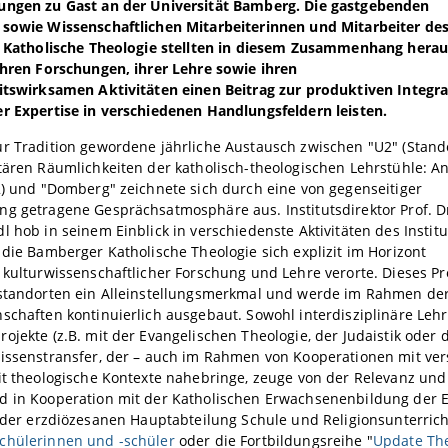
ungen zu Gast an der Universität Bamberg. Die gastgebenden
 sowie Wissenschaftlichen Mitarbeiterinnen und Mitarbeiter de
ür Katholische Theologie stellten in diesem Zusammenhang herau
ihren Forschungen, ihrer Lehre sowie ihren
eitswirksamen Aktivitäten einen Beitrag zur produktiven Integra
r Expertise in verschiedenen Handlungsfeldern leisten.
r Tradition gewordene jährliche Austausch zwischen "U2" (Stand
tären Räumlichkeiten der katholisch-theologischen Lehrstühle: A
2) und "Domberg" zeichnete sich durch eine von gegenseitiger
g getragene Gesprächsatmosphäre aus. Institutsdirektor Prof. D
l hob in seinem Einblick in verschiedenste Aktivitäten des Institu
 die Bamberger Katholische Theologie sich explizit im Horizont
 kulturwissenschaftlicher Forschung und Lehre verorte. Dieses Pr
standorten ein Alleinstellungsmerkmal und werde im Rahmen der 
schaften kontinuierlich ausgebaut. Sowohl interdisziplinäre Leh
ojekte (z.B. mit der Evangelischen Theologie, der Judaistik oder 
issenstransfer, der – auch im Rahmen von Kooperationen mit ver
it theologische Kontexte nahebringe, zeuge von der Relevanz und 
 in Kooperation mit der Katholischen Erwachsenenbildung der Er
 der erzdiözesanen Hauptabteilung Schule und Religionsunterrich
chülerinnen und -schüler
oder die Fortbildungsreihe "
Update The