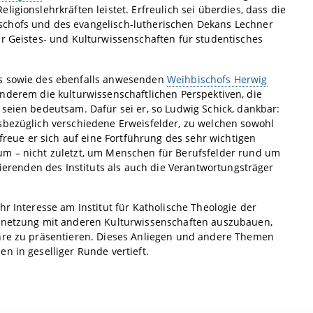
igionslehrkräften leistet. Erfreulich sei überdies, dass die
schofs und des evangelisch-lutherischen Dekans Lechner
ür Geistes- und Kulturwissenschaften für studentisches
fs sowie des ebenfalls anwesenden
Weihbischofs Herwig
nderem die kulturwissenschaftlichen Perspektiven, die
seien bedeutsam. Dafür sei er, so Ludwig Schick, dankbar:
esbezüglich verschiedene Erweisfelder, zu welchen sowohl
 freue er sich auf eine Fortführung des sehr wichtigen
um – nicht zuletzt, um Menschen für Berufsfelder rund um
zierenden des Instituts als auch die Verantwortungsträger
r Interesse am Institut für Katholische Theologie der
Vernetzung mit anderen Kulturwissenschaften auszubauen,
ehre zu präsentieren. Dieses Anliegen und andere Themen
n in geselliger Runde vertieft.