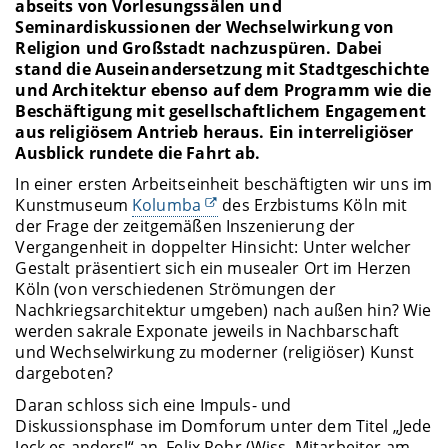
abseits von Vorlesungssälen und
Seminardiskussionen der Wechselwirkung von
Religion und Großstadt nachzuspüren. Dabei
stand die Auseinandersetzung mit Stadtgeschichte
und Architektur ebenso auf dem Programm wie die
Beschäftigung mit gesellschaftlichem Engagement
aus religiösem Antrieb heraus. Ein interreligiöser
Ausblick rundete die Fahrt ab.
In einer ersten Arbeitseinheit beschäftigten wir uns im
Kunstmuseum
Kolumba
des Erzbistums Köln mit
der Frage der zeitgemäßen Inszenierung der
Vergangenheit in doppelter Hinsicht: Unter welcher
Gestalt präsentiert sich ein musealer Ort im Herzen
Köln (von verschiedenen Strömungen der
Nachkriegsarchitektur umgeben) nach außen hin? Wie
werden sakrale Exponate jeweils in Nachbarschaft
und Wechselwirkung zu moderner (religiöser) Kunst
dargeboten?
Daran schloss sich eine Impuls- und
Diskussionsphase im Domforum unter dem Titel „Jede
Jeck es anders!“ an. Felix Rohr (Wiss. Mitarbeiter am