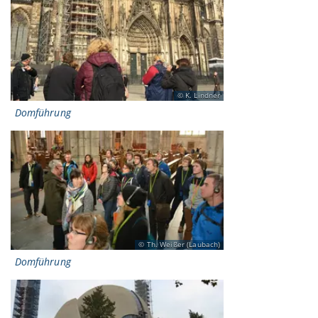
K. Lindner
Domführung
Th. Weißer (Laubach)
Domführung