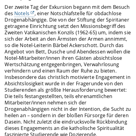
Der zweite Tag der Exkursion begann mit dem Besuch
des
Notels
, einer Notschlafstelle für obdachlose
Drogenabhängige. Die von der Stiftung der Spiritaner
getragene Einrichtung setzt den Missionsbegriff des
Zweiten Vatikanischen Konzils (1962-65) um, indem sie
sich der Arbeit an den Ärmsten der Armen annimmt,
so die Notel-Leiterin Bärbel Ackerschott. Durch das
Angebot von Bett, Dusche und Abendessen wollen die
Notel-Mitarbeiter/innen ihren Gästen absichtslose
Wertschätzung entgegenbringen, Verwahrlosung
verhindern und einen Raum der Ruhe zu bieten.
Insbesondere das christlich motivierte Engagement in
Absichtslosigkeit wurde in der Fragerunde von den
Studierenden als größte Herausforderung bewertet:
Die teils festangestellten, teils ehrenamtlichen
Mitarbeiter/innen nehmen sich der
Drogenabhängigen nicht in der Intention, die Sucht zu
heilen an – sondern in der bloßen Fürsorge für deren
Dasein. Nicht zuletzt die eindrucksvolle Rückbindung
dieses Engagements an die katholische Spiritualität
faszinierte Studierende wie Dozierende.