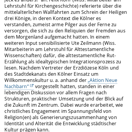
Lehrstuhl für Kirchengeschichte) referierte über die
mittelalterlichen Wallfahrten zum Schrein der Heiligen
drei Könige, in deren Kontext die Kölner es
verstanden, zumeist arme Pilger aus der Ferne zu
versorgen, die sich zu den Reliquien der Fremden aus
dem Morgenland aufgemacht hatten. In einem
weiteren Input sensibilisierte Ute Zeilmann (Wiss.
Mitarbeiterin am Lehrstuhl für Alttestamentliche
Wissenschaften) dafür, die alttestamentliche Rut-
Erzählung als idealtypischen Integrationsprozess zu
lesen. Nachdem Vertreter der Erzdiözese Köln und
des Stadtdekanats den Kölner Einsatz um
Willkommenskultur u. a. anhand der
„Aktion Neue
Nachbarn“
vorgestellt hatten, standen in einer
lebendigen Diskussion vor allem Fragen nach
Strukturen, praktischer Umsetzung und der Blick auf
die Zukunft im Zentrum. Dabei wurde erarbeitet, wie
christliches Engagement im Spannungsfeld von
Religion(en) als Generierungszusammenhang von
Identität und Alterität die Entwicklung städtischer
Kultur prägen kann.