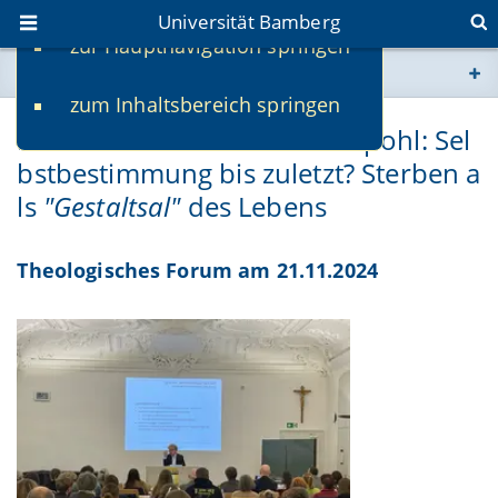
Universität Bamberg
zur Hauptnavigation springen
Sie befinden sich hier:
zum Inhaltsbereich springen
www.uni-bamberg.de
Prof. Dr. Andreas Lob-Hüdepohl: Sel
bstbestimmung bis zuletzt? Sterben a
univis.uni-bamberg.de
ls
"Gestaltsal"
des Lebens
fis.uni-bamberg.de
Theologisches Forum am 21.11.2024