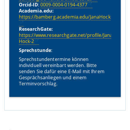
Orcid-ID
:
0009-0004-0194-4377
Academia.edu:
https://bamberg.academia.edu/JanaHock
ResearchGate:
https://www.researchgate.net/profile/Jana-
Hock-2
Sprechstunde
:
Sprechstundentermine können
individuell vereinbart werden. Bitte
senden Sie dafür eine E-Mail mit Ihrem
Gesprächsanliegen und einem
Terminvorschlag.