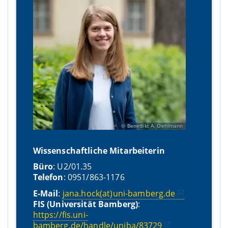
Benedikt A. Oehlmann
Wissenschaftliche Mitarbeiterin
Büro
: U2/01.35
Telefon
: 0951/863-1176
E-Mail
:
jana.hock(at)uni-bamberg.de
FIS (Universität Bamberg)
:
https://fis.uni-
bamberg.de/handle/uniba/83729