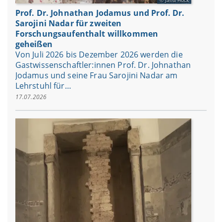
Jana Hock
Abrufbar ist die Sendung unter dem
Link:
Prof. Dr. Johnathan Jodamus und Prof. Dr.
https://radioklassik.at/programm/sendeformate/them
Sarojini Nadar für zweiten
kampf/
Forschungsaufenthalt willkommen
geheißen
Von Juli 2026 bis Dezember 2026 werden die
Gastwissenschaftler:innen Prof. Dr. Johnathan
Jodamus und seine Frau Sarojini Nadar am
Lehrstuhl für…
17.07.2026