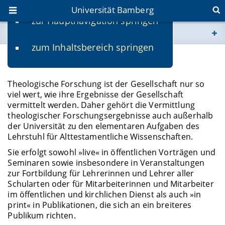
Universität Bamberg
zur Hauptnavigation springen
Sie befinden sich hier:
zum Inhaltsbereich springen
www.uni-bamberg.de
Transfer
univis.uni-bamberg.de
Theologische Forschung ist der Gesellschaft nur so
viel wert, wie ihre Ergebnisse der Gesellschaft
vermittelt werden. Daher gehört die Vermittlung
fis.uni-bamberg.de
theologischer Forschungsergebnisse auch außerhalb
der Universität zu den elementaren Aufgaben des
Lehrstuhl für Alttestamentliche Wissenschaften.
Sie erfolgt sowohl »live« in öffentlichen Vorträgen und
Seminaren sowie insbesondere in Veranstaltungen
zur Fortbildung für Lehrerinnen und Lehrer aller
Schularten oder für Mitarbeiterinnen und Mitarbeiter
im öffentlichen und kirchlichen Dienst als auch »in
print« in Publikationen, die sich an ein breiteres
Publikum richten.