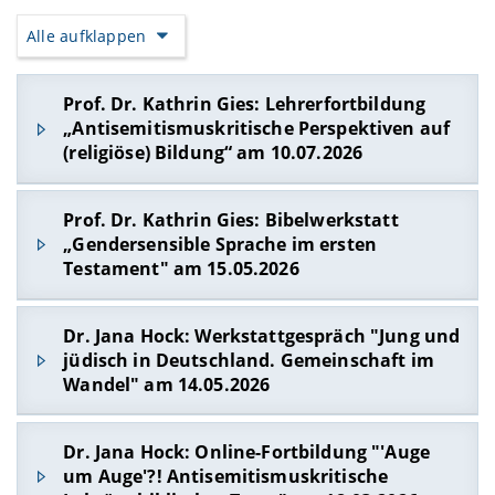
Alle aufklappen
Prof. Dr. Kathrin Gies: Lehrerfortbildung
„Antisemitismuskritische Perspektiven auf
(religiöse) Bildung“ am 10.07.2026
Prof. Dr. Kathrin Gies: Bibelwerkstatt
„Gendersensible Sprache im ersten
Testament" am 15.05.2026
Dr. Jana Hock: Werkstattgespräch "Jung und
jüdisch in Deutschland. Gemeinschaft im
Wandel" am 14.05.2026
Im Rahmen des Katholikentags 2026 (Würzburg)
Dr. Jana Hock: Online-Fortbildung "'Auge
gestaltete Dr. Jana Hock gemeinsam mit Helene
um Auge'?! Antisemitismuskritische
Braun und Ron Dekel das Werkstattgespräch