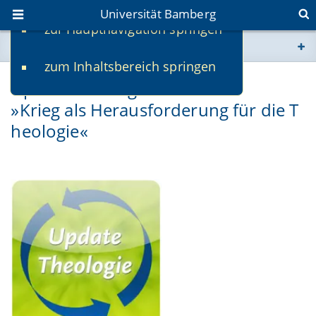
Universität Bamberg
zur Hauptnavigation springen
Sie befinden sich hier:
zum Inhaltsbereich springen
www.uni-bamberg.de
Update Theologie 2022:
»Krieg als Herausforderung für die T
univis.uni-bamberg.de
heologie«
fis.uni-bamberg.de