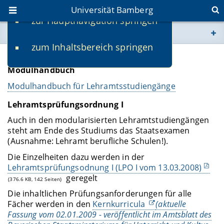
Universität Bamberg
zur Hauptnavigation springen
Sie befinden sich hier:
zum Inhaltsbereich springen
www.uni-bamberg.de
Modulhandbuch und Ordnungen
Modulhandbuch
univis.uni-bamberg.de
Modulhandbuch für Lehramtsstudiengänge
Lehramtsprüfungsordnung I
fis.uni-bamberg.de
Auch in den modularisierten Lehramtstudiengängen
steht am Ende des Studiums das Staatsexamen
(Ausnahme: Lehramt berufliche Schulen!).
Die Einzelheiten dazu werden in der
Lehramtsprüfungsodnung I (LPO I vom 13.03.2008)
geregelt
(376.6 KB, 142 Seiten)
Die inhaltlichen Prüfungsanforderungen für alle
Fächer werden in den
Kernkurricula
(aktuelle
Fassung vom 02.01.2009 - veröffentlicht im Amtsblatt des