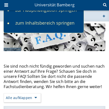
Universität Bamberg
zur Hauptnavigation springen
Sie befinden sich hier:
zum Inhaltsbereich springen
www.uni-bamberg.de
univis.uni-bamberg.de
Colourbox
fis.uni-bamberg.de
Sie sind noch nicht fündig geworden und suchen nach
einer Antwort auf Ihre Frage? Schauen Sie doch in
unsere FAQ! Sollten Sie dort nicht die passende
Antwort finden, wenden Sie sich bitte an die
Fachstudienberatung. Wir helfen Ihnen gerne weiter!
Alle aufklappen