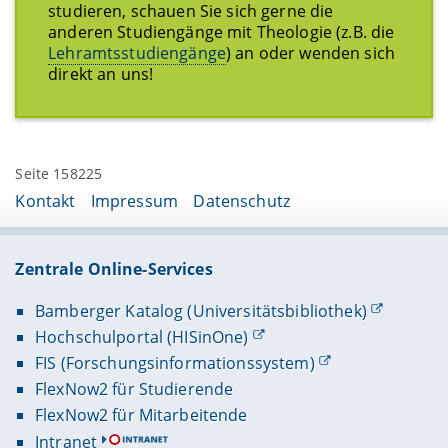
Bamberg, z.B. dem Theologie-weiten Kurs
studieren, schauen Sie sich gerne die
Erarbeitung eines bestimmten (meist im
»
Informationen des Instituts für Katholische
anderen Studiengänge mit Theologie (z.B. die
Vergleich zur Vorlesung thematisch
Theologie
« (auch »Meta-VC-Kurs« genannt), zu
Lehramtsstudiengänge
) an oder wenden sich
eingeschränkten) Fachgebietes, und zwar unter
dem Sie sich selbstständig eintragen können, um
direkt an uns!
Zuhilfenahme und Einübung konkreter
in der Katholischen Theologie auf dem Laufenden
Methoden. Die Studierenden sollen hierbei
zu bleiben.
möglichst selbstständig am Lerngegenstand
arbeiten.
Seite 158225
Bei beiden Veranstaltungsarten sind auf
Kontakt
Impressum
Datenschutz
unterschiedliche Weise Vor- und Nachbereitung
von Studierenenseite wichtig.
Zentrale Online-Services
Bamberger Katalog (Universitätsbibliothek)
Hochschulportal (HISinOne)
FIS (Forschungsinformationssystem)
FlexNow2 für Studierende
FlexNow2 für Mitarbeitende
Intranet