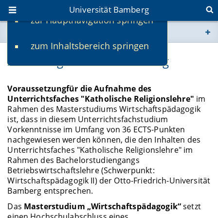
Universität Bamberg
zur Hauptnavigation springen
Sie befinden sich hier:
zum Inhaltsbereich springen
www.uni-bamberg.de
Zulassung und Einschreibung
univis.uni-bamberg.de
Voraussetzung
für die Aufnahme des
Unterrichtsfaches "Katholische Religionslehre"
im
fis.uni-bamberg.de
Rahmen des Masterstudiums Wirtschaftspädagogik
ist, dass in diesem Unterrichtsfachstudium
Vorkenntnisse im Umfang von 36 ECTS-Punkten
nachgewiesen werden können, die den Inhalten des
Unterrichtsfaches "Katholische Religionslehre" im
Rahmen des Bachelorstudiengangs
Betriebswirtschaftslehre (Schwerpunkt:
Wirtschaftspädagogik II) der Otto-Friedrich-Universität
Bamberg entsprechen.
Das
Masterstudium „Wirtschaftspädagogik“
setzt
einen Hochschulabschluss eines