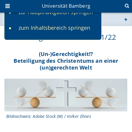
Universität Bamberg
zur Hauptnavigation springen
Sie befinden sich hier:
zum Inhaltsbereich springen
www.uni-bamberg.de
Theologisches Forum 2021/22
univis.uni-bamberg.de
(Un-)Gerechtigkeit!?
Beteiligung des Christentums an einer
fis.uni-bamberg.de
(un)gerechten Welt
Bildnachweis: Adobe Stock (M) / Volker Ehnes