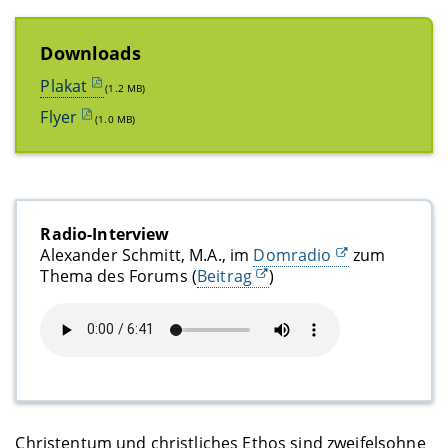
Downloads
Plakat
(1.2 MB)
Flyer
(1.0 MB)
Radio-Interview
Alexander Schmitt, M.A., im
Domradio
zum
Thema des Forums (
Beitrag
)
Christentum und christliches Ethos sind zweifelsohne