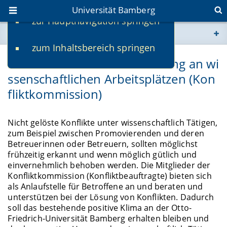
Universität Bamberg
zur Hauptnavigation springen
Sie befinden sich hier:
zum Inhaltsbereich springen
www.uni-bamberg.de
Kommission zur Konfliktlösung an wi
ssenschaftlichen Arbeitsplätzen (Kon
univis.uni-bamberg.de
fliktkommission)
fis.uni-bamberg.de
Nicht gelöste Konflikte unter wissenschaftlich Tätigen,
zum Beispiel zwischen Promovierenden und deren
Betreuerinnen oder Betreuern, sollten möglichst
frühzeitig erkannt und wenn möglich gütlich und
einvernehmlich behoben werden. Die Mitglieder der
Konfliktkommission (Konfliktbeauftragte) bieten sich
als Anlaufstelle für Betroffene an und beraten und
unterstützen bei der Lösung von Konflikten. Dadurch
soll das bestehende positive Klima an der Otto-
Friedrich-Universität Bamberg erhalten bleiben und