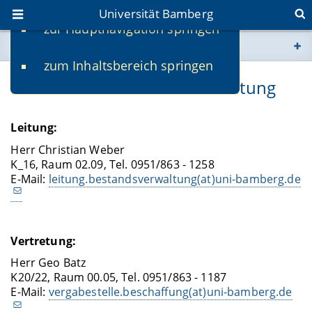
Universität Bamberg
zur Hauptnavigation springen
Sie befinden sich hier:
zum Inhaltsbereich springen
www.uni-bamberg.de
Referat IV/5 - Bestandsverwaltung
univis.uni-bamberg.de
Leitung
:
fis.uni-bamberg.de
Herr Christian Weber
K_16, Raum 02.09, Tel. 0951/863 - 1258
E-Mail:
leitung.bestandsverwaltung(at)uni-bamberg.de
Vertretung
:
Herr Geo Batz
K20/22, Raum 00.05, Tel. 0951/863 - 1187
E-Mail:
vergabestelle.beschaffung(at)uni-bamberg.de