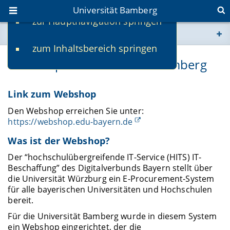
Universität Bamberg
zur Hauptnavigation springen
Sie befinden sich hier:
zum Inhaltsbereich springen
www.uni-bamberg.de
Webshop der Universität Bamberg
univis.uni-bamberg.de
Link zum Webshop
fis.uni-bamberg.de
Den Webshop erreichen Sie unter:
https://webshop.edu-bayern.de
Was ist der Webshop?
Der “hochschulübergreifende IT-Service (HITS) IT-
Beschaffung” des Digitalverbunds Bayern stellt über
die Universität Würzburg ein E-Procurement-System
für alle bayerischen Universitäten und Hochschulen
bereit.
Für die Universität Bamberg wurde in diesem System
ein Webshop eingerichtet, der die