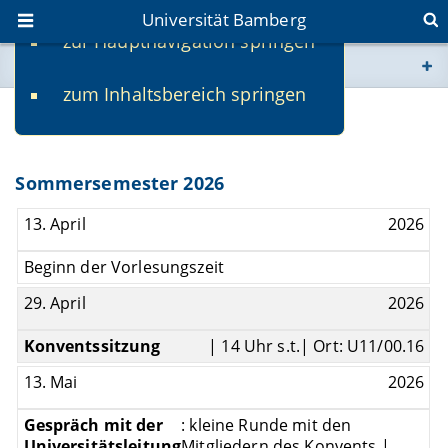
Universität Bamberg
zur Hauptnavigation springen
Sie befinden sich hier:
zum Inhaltsbereich springen
www.uni-bamberg.de
Termine
univis.uni-bamberg.de
Sommersemester 2026
fis.uni-bamberg.de
13. April
2026
Beginn der Vorlesungszeit
29. April
2026
Konventssitzung
| 14 Uhr s.t.| Ort: U11/00.16
13. Mai
2026
Gespräch mit der
: kleine Runde mit den
Universitätsleitung
Mitgliedern des Konvents |