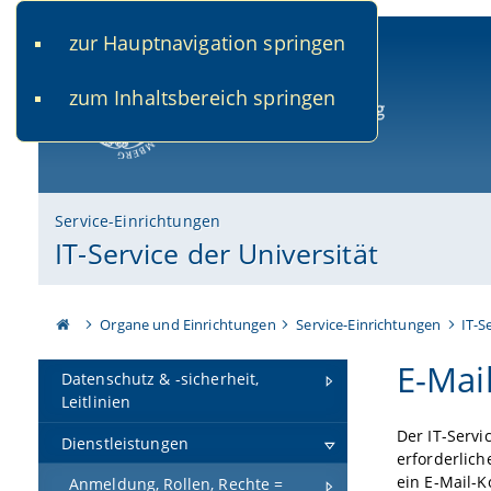
zur Hauptnavigation springen
www.uni-bamberg.de
univis.uni-bamberg.de
fis.u
zum Inhaltsbereich springen
Universität Bamberg
Service-Einrichtungen
IT-Service der Universität
Organe und Einrichtungen
Service-Einrichtungen
IT-S
E-Mai
Datenschutz & -sicherheit,
Leitlinien
Der IT-Servi
Dienstleistungen
erforderlich
ein E-Mail-K
Anmeldung, Rollen, Rechte =