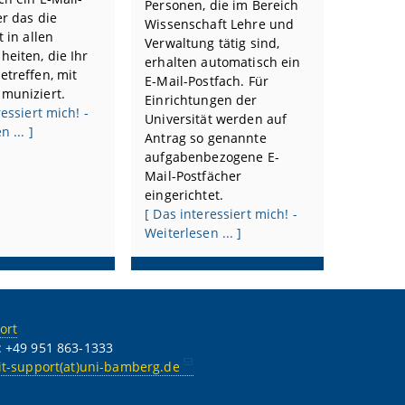
Personen, die im Bereich
r das die
Wissenschaft Lehre und
t in allen
Verwaltung tätig sind,
eiten, die Ihr
erhalten automatisch ein
etreffen, mit
E-Mail-Postfach. Für
muniziert.
Einrichtungen der
ressiert mich! -
Universität werden auf
 ... ]
Antrag so genannte
aufgabenbezogene E-
Mail-Postfächer
eingerichtet.
[ Das interessiert mich! -
Weiterlesen ... ]
ort
: +49 951 863-1333
it-support(at)uni-bamberg.de