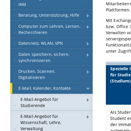
Mitarbeiteri
IAM
Plattformen.
Beratung, Unterstützung, Hilfe
Mit Exchange
Computer zum Lehren, Lernen,
bzw. Office
Recherchieren
Verwalten v
servergespei
Datennetz, WLAN, VPN
Funktionali
unter Zugrif
Daten speichern, sichern,
synchronisieren
Spezielle
Drucken, Scannen,
für Studi
Digitalisieren
(Studium)
E-Mail, Kalender, Kontakte
E-Mail-Angebot für
Studierende
Als Stude
E-Mail-Angebot für
Student er
Wissenschaft, Lehre,
der Immat
Verwaltung
automatisc