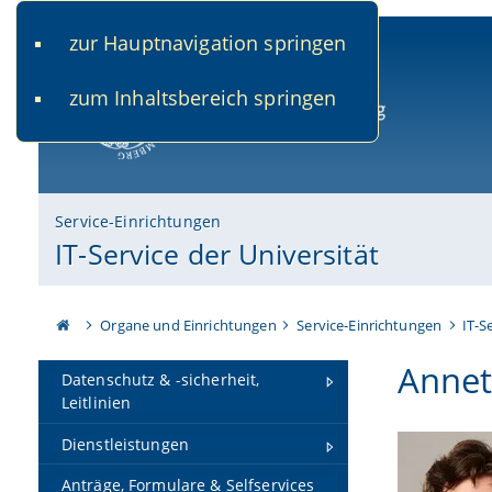
zur Hauptnavigation springen
www.uni-bamberg.de
univis.uni-bamberg.de
fis.u
zum Inhaltsbereich springen
Universität Bamberg
Service-Einrichtungen
IT-Service der Universität
Organe und Einrichtungen
Service-Einrichtungen
IT-S
Annet
Datenschutz & -sicherheit,
Leitlinien
Dienstleistungen
Anträge, Formulare & Selfservices