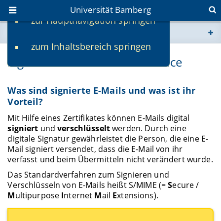
Universität Bamberg
zur Hauptnavigation springen
Sie befinden sich hier:
zum Inhaltsbereich springen
www.uni-bamberg.de
Signierte E-Mails vom IT-Service
univis.uni-bamberg.de
Was sind signierte E-Mails und was ist ihr
Vorteil?
fis.uni-bamberg.de
Mit Hilfe eines Zertifikates können E-Mails digital
signiert
und
verschlüsselt
werden. Durch eine
digitale Signatur gewährleistet die Person, die eine E-
Mail signiert versendet, dass die E-Mail von ihr
verfasst und beim Übermitteln nicht verändert wurde.
Das Standardverfahren zum Signieren und
Verschlüsseln von E-Mails heißt S/MIME (=
S
ecure /
M
ultipurpose
I
nternet
M
ail
E
xtensions).