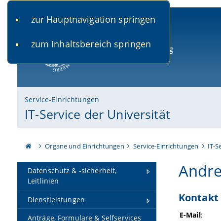
zur Hauptnavigation springen
www.uni-bamberg.de
univis.uni-bamberg.de
fis.u
zum Inhaltsbereich springen
Universität Bamberg
Service-Einrichtungen
IT-Service der Universität
Organe und Einrichtungen
Service-Einrichtungen
IT-S
Andre
Datenschutz & -sicherheit,
Leitlinien
Kontakt
Dienstleistungen
E-Mail
:
Anträge, Formulare & Selfservices