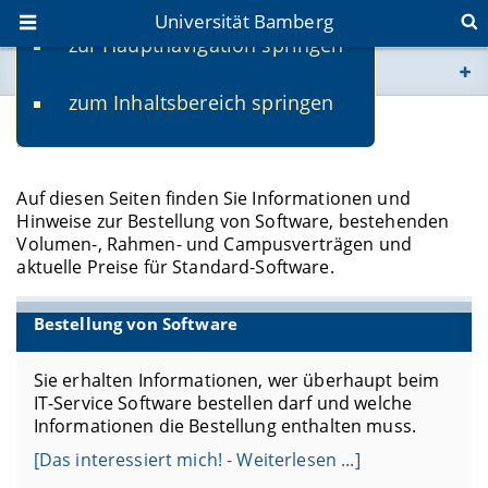
Universität Bamberg
zur Hauptnavigation springen
Sie befinden sich hier:
zum Inhaltsbereich springen
www.uni-bamberg.de
Software - Einkauf
univis.uni-bamberg.de
Auf diesen Seiten finden Sie Informationen und
Hinweise zur Bestellung von Software, bestehenden
fis.uni-bamberg.de
Volumen-, Rahmen- und Campusverträgen und
aktuelle Preise für Standard-Software.
Bestellung von Software
Sie erhalten Informationen, wer überhaupt beim
IT-Service Software bestellen darf und welche
Informationen die Bestellung enthalten muss.
[Das interessiert mich! - Weiterlesen ...]