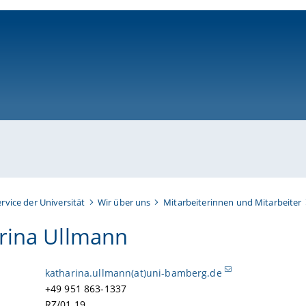
ni-bamberg.de
ervice der Universität
Wir über uns
Mitarbeiterinnen und Mitarbeiter
rina Ullmann
katharina.ullmann(at)uni-bamberg.de
+49 951 863-1337
RZ/01.19