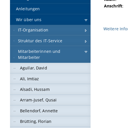
Anschrift
:
Anleitungen
Wir über uns
Weitere Inf
IT-Organisation
Struktur des IT-Service
Mitarbeiterinnen und
Mitarbeiter
Aguilar, David
Ali, Imtiaz
Alsadi, Hussam
Arram-Jusef, Qusai
Bellendorf, Annette
Brütting, Florian