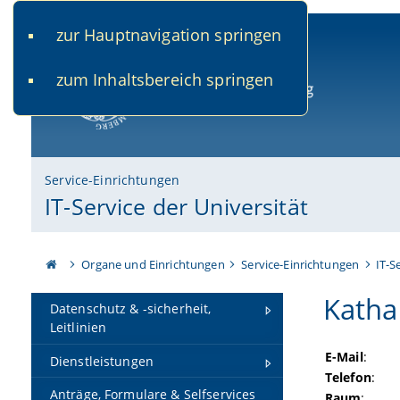
zur Hauptnavigation springen
www.uni-bamberg.de
univis.uni-bamberg.de
fis.u
zum Inhaltsbereich springen
Universität Bamberg
Service-Einrichtungen
IT-Service der Universität
Organe und Einrichtungen
Service-Einrichtungen
IT-S
Katha
Datenschutz & -sicherheit,
Leitlinien
E-Mail
:
Dienstleistungen
Telefon
:
Anträge, Formulare & Selfservices
Raum
: