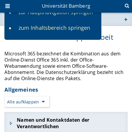
Universität Bamberg
zur Hauptnavigation springen
Sie befinden sich hier:
zum Inhaltsbereich springen
www.uni-bamberg.de
Microsoft 365 für Gruppenarbeit
univis.uni-bamberg.de
Microsoft 365 bezeichnet die Kombination aus dem
Online-Dienst Office 365 inkl. der Office-
fis.uni-bamberg.de
Webanwendung sowie einem Office-Software-
Abonnement. Die Datenschutzerklärung bezieht sich
auf die Online-Dienste des Pakets.
Allgemeines
Alle aufklappen
Namen und Kontaktdaten der
Verantwortlichen