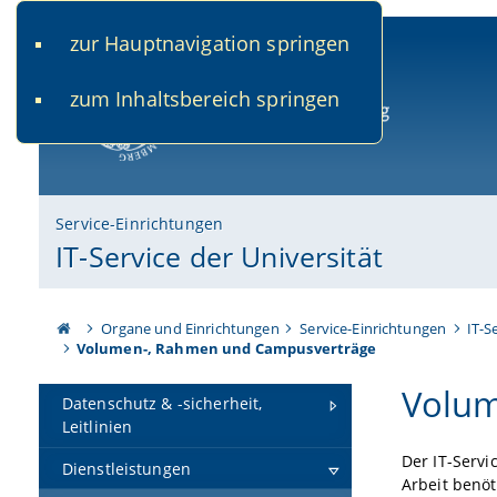
zur Hauptnavigation springen
www.uni-bamberg.de
univis.uni-bamberg.de
fis.u
zum Inhaltsbereich springen
Universität Bamberg
Service-Einrichtungen
IT-Service der Universität
Organe und Einrichtungen
Service-Einrichtungen
IT-S
Volumen-, Rahmen und Campusverträge
Volum
Datenschutz & -sicherheit,
Leitlinien
Der IT-Servi
Dienstleistungen
Arbeit benö