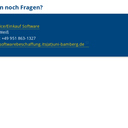
n noch Fragen?
ice/Einkauf Software
 Weiß
: +49 951 863-1327
softwarebeschaffung.its(at)uni-bamberg.de