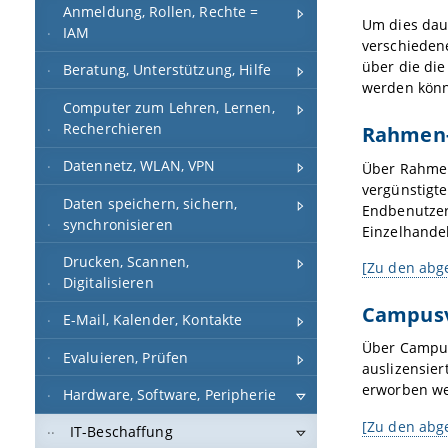
Anmeldung, Rollen, Rechte =
Um dies daue
IAM
verschieden
über die die
Beratung, Unterstützung, Hilfe
werden kön
Computer zum Lehren, Lernen,
Recherchieren
Rahmen-
Datennetz, WLAN, VPN
Über Rahmen
vergünstigte
Daten speichern, sichern,
Endbenutzer 
synchronisieren
Einzelhande
Drucken, Scannen,
[Zu den abg
Digitalisieren
Campusv
E-Mail, Kalender, Kontakte
Über Campus
Evaluieren, Prüfen
auslizensier
erworben w
Hardware, Software, Peripherie
[Zu den abg
IT-Beschaffung