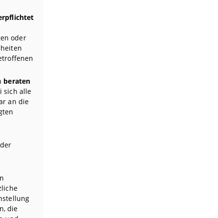
rpflichtet
en oder
nheiten
etroffenen
en
beraten
i sich alle
ar an die
gten
 der
en
zliche
hstellung
, die