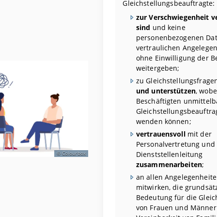
Gleichstellungsbeauftragte:
zur Verschwiegenheit ve
sind
und keine
personenbezogenen Dat
vertraulichen Angelege
ohne Einwilligung der B
weitergeben;
zu Gleichstellungsfrag
und unterstützen
, wobe
Beschäftigten unmittelb
Gleichstellungsbeauftra
wenden können;
vertrauensvoll
mit der
Personalvertretung und
Dienststellenleitung
Colourbox
zusammenarbeiten
;
an allen Angelegenheit
mitwirken, die grundsät
Bedeutung für die Gleic
von Frauen und Männern