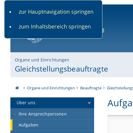
zur Hauptnavigation springen
www.uni-bamberg.de
univis.uni-bamberg.de
fis.u
zum Inhaltsbereich springen
Universität Bamberg
Organe und Einrichtungen
Gleichstellungsbeauftragte
Organe und Einrichtungen
Beauftragte
Gleichstellung
Aufga
Über uns
Ihre Ansprechpersonen
Aufgaben