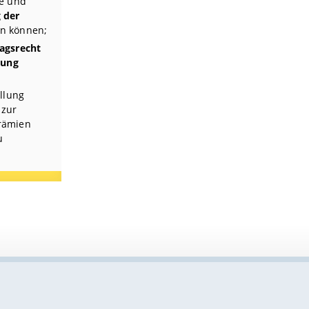
ie und
 der
n können;
agsrecht
tung
ellung
 zur
rämien
u