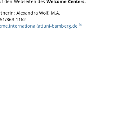
auf den Webseiten des
Welcome Centers
.
tnerin: Alexandra Wolf, M.A.
)951/863-1162
ome.international(at)uni-bamberg.de