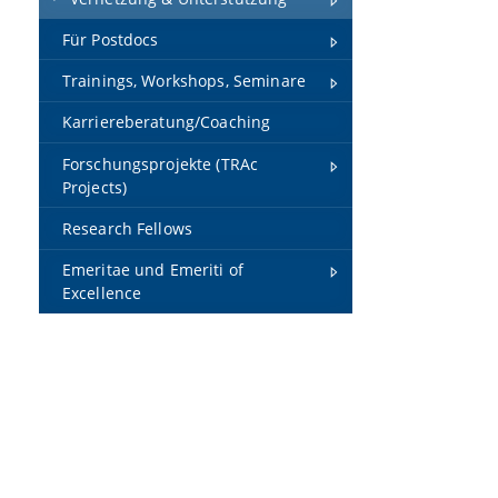
Für Postdocs
Trainings, Workshops, Seminare
Karriereberatung/Coaching
Forschungsprojekte (TRAc
Projects)
Research Fellows
Emeritae und Emeriti of
Excellence