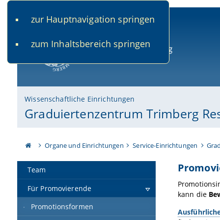
zur Hauptnavigation springen
www.uni-bamberg.de
univis.uni-bamberg.de
fis.u
zum Inhaltsbereich springen
Universität Bamberg
Wissenschaftliche Einrichtungen
Graduiertenzentrum Trimberg Re
Organe und Einrichtungen
Service-Einrichtungen
Grad
Promovi
Team
Promotionsi
Für Promovierende
kann die
Be
Promotionsformen
Ausführlich