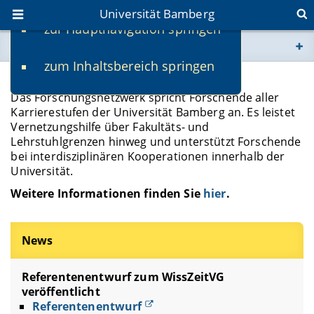
Universität Bamberg
zur Hauptnavigation springen
Sie befinden sich hier:
zum Inhaltsbereich springen
www.uni-bamberg.de
Forschungsnetzwerk
Das Forschungsnetzwerk spricht Forschende aller
univis.uni-bamberg.de
Karrierestufen der Universität Bamberg an. Es leistet
Vernetzungshilfe über Fakultäts- und
Lehrstuhlgrenzen hinweg und unterstützt Forschende
fis.uni-bamberg.de
bei interdisziplinären Kooperationen innerhalb der
Universität.
Weitere Informationen finden Sie
hier
.
News
Referentenentwurf zum WissZeitVG
veröffentlicht
Referentenentwurf