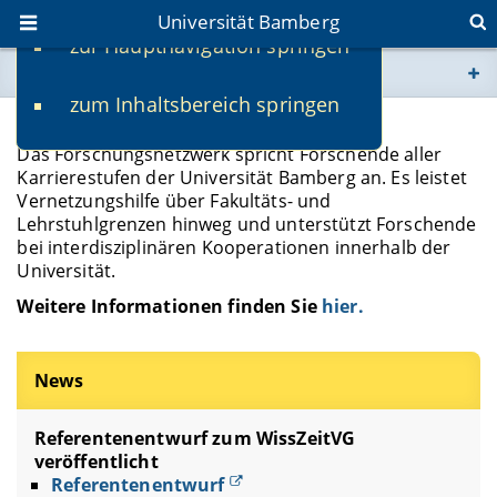
Universität Bamberg
zur Hauptnavigation springen
Sie befinden sich hier:
zum Inhaltsbereich springen
www.uni-bamberg.de
Forschungsnetzwerk
Das Forschungsnetzwerk spricht Forschende aller
univis.uni-bamberg.de
Karrierestufen der Universität Bamberg an. Es leistet
Vernetzungshilfe über Fakultäts- und
Lehrstuhlgrenzen hinweg und unterstützt Forschende
fis.uni-bamberg.de
bei interdisziplinären Kooperationen innerhalb der
Universität.
Weitere Informationen finden Sie
hier.
News
Referentenentwurf zum WissZeitVG
veröffentlicht
Referentenentwurf