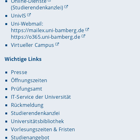
Online-Dienste
Maßnahmen zur Beseitigung dieser Mängel
(Studierendenkanzlei)
vorschlagen und auf deren Durchführung
UnivIS
hinwirken,
Uni-Webmail:
Ursachen von Arbeitsunfällen untersuchen, die
https://mailex.uni-bamberg.de
Untersuchungsergebnisse erfassen und
https://o365.uni-bamberg.de
auswerten und Maßnahmen zur Verhütung
Virtueller Campus
dieser Arbeitsunfälle vorschlagen,
darauf hinwirken, dass sich alle im Betrieb
Wichtige Links
Beschäftigten den Anforderungen des
Arbeitsschutzes und der Unfallverhütung
Presse
entsprechend verhalten; inbesondere sind die
Öffnungszeiten
Beschäftigten zu belehren über Unfall- und
Gesundheitsgefahren, denen sie bei der Arbeit
Prüfungsamt
ausgesetzt sind, sowie über Einrichtungen und
IT-Service der Universität
Maßnahmen zur Abwendung dieser Gefahren.
Rückmeldung
Studierendenkanzlei
Universitätsbibliothek
Vorlesungszeiten & Fristen
Studienangebot