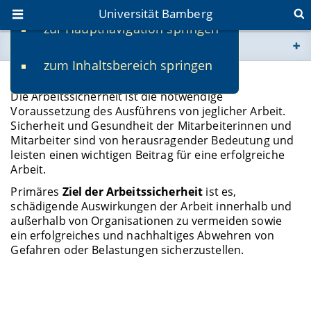
Universität Bamberg
zur Hauptnavigation springen
Sie befinden sich hier:
zum Inhaltsbereich springen
www.uni-bamberg.de
Arbeitssicherheit
Die Arbeitssicherheit ist die notwendige
univis.uni-bamberg.de
Voraussetzung des Ausführens von jeglicher Arbeit.
Sicherheit und Gesundheit der Mitarbeiterinnen und
Mitarbeiter sind von herausragender Bedeutung und
fis.uni-bamberg.de
leisten einen wichtigen Beitrag für eine erfolgreiche
Arbeit.
Primäres
Ziel der Arbeitssicherheit
ist es,
schädigende Auswirkungen der Arbeit innerhalb und
außerhalb von Organisationen zu vermeiden sowie
ein erfolgreiches und nachhaltiges Abwehren von
Gefahren oder Belastungen sicherzustellen.