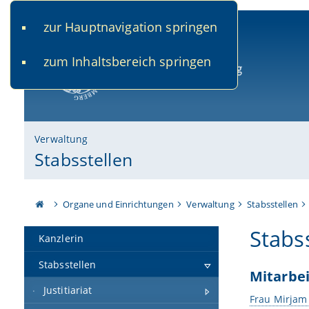
zur Hauptnavigation springen
www.uni-bamberg.de
univis.uni-bamberg.de
fis.u
zum Inhaltsbereich springen
Universität Bamberg
Verwaltung
Stabsstellen
Organe und Einrichtungen
Verwaltung
Stabsstellen
Stabs
Kanzlerin
Stabsstellen
Mitarbei
Justitiariat
Frau Mirjam