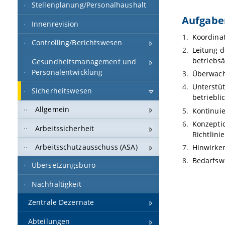
Stellenplanung/Personalhaushalt
Aufgabe
Innenrevision
Koordinat
Controlling/Berichtswesen
Leitung d
betriebsä
Gesundheitsmanagement und
Personalentwicklung
Überwach
Unterstüt
Sicherheitswesen
betriebli
Allgemein
Kontinui
Konzeptio
Arbeitssicherheit
Richtlini
Arbeitsschutzausschuss (ASA)
Hinwirken
Bedarfsw
Übersetzungsbüro
Nachhaltigkeit
Zentrale Dezernate
Abteilungen